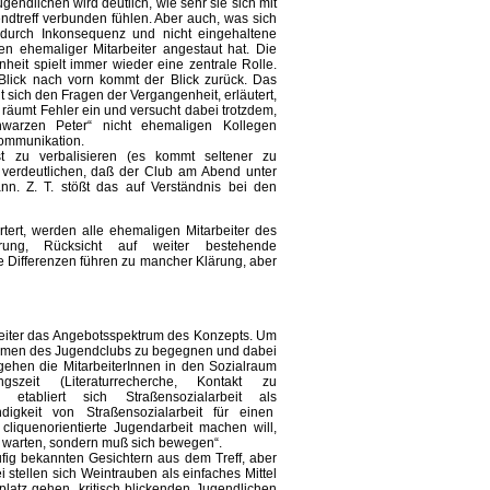
gendlichen wird deutlich, wie sehr sie sich mit
dtreff verbunden fühlen. Aber auch, was sich
 durch Inkonsequenz und nicht eingehaltene
n ehemaliger Mitarbeiter angestaut hat. Die
heit spielt immer wieder eine zentrale Rolle.
Blick nach vorn kommt der Blick zurück. Das
t sich den Fragen der Vergangenheit, erläutert,
, räumt Fehler ein und versucht dabei trotzdem,
warzen Peter“ nicht ehemaligen Kollegen
Kommunikation.
t zu verbalisieren (es kommt seltener zu
 verdeutlichen, daß der Club am Abend unter
n. Z. T. stößt das auf Verständnis bei den
tert, werden alle ehemaligen Mitarbeiter des
ührung, Rücksicht auf weiter bestehende
 Differenzen führen zu mancher Klärung, aber
eiter das Angebotsspektrum des Konzepts. Um
Räumen des Jugendclubs zu begegnen und dabei
gehen die MitarbeiterInnen in den Sozialraum
szeit (Literaturrecherche, Kontakt zu
) etabliert sich Straßensozialarbeit als
ndigkeit von Straßensozialarbeit für einen
e cliquenorientierte Jugendarbeit machen will,
n warten, sondern muß sich bewegen“.
ig bekannten Gesichtern aus dem Treff, aber
tellen sich Weintrauben als einfaches Mittel
latz gehen, kritisch blickenden Jugendlichen