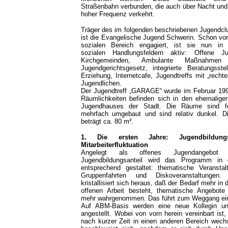
Straßenbahn verbunden, die auch über Nacht und
hoher Frequenz verkehrt.
Träger des im folgenden beschriebenen Jugend
ist die Evangelische Jugend Schwerin. Schon vo
sozialen Bereich engagiert, ist sie nun in 
sozialen Handlungsfeldern aktiv: Offene Ju
Kirchgemeinden, Ambulante Maßnahme
Jugendgerichtsgesetz, integrierte Beratungsstel
Erziehung, Internetcafe, Jugendtreffs mit „rechte
Jugendlichen.
Der Jugendtreff „GARAGE“ wurde im Februar 1994
Räumlichkeiten befinden sich in den ehemalig
Jugendhauses der Stadt. Die Räume sind f
mehrfach umgebaut und sind relativ dunkel. D
beträgt ca. 80 m².
1. Die ersten Jahre: Jugendbildung
Mitarbeiterfluktuation
Angelegt als offenes Jugendangebot
Jugendbildungsanteil wird das Programm in
entsprechend gestaltet: thematische Veranstal
Gruppenfahrten und Diskoveranstaltungen
kristallisiert sich heraus, daß der Bedarf mehr in 
offenen Arbeit besteht, thematische Angebot
mehr wahrgenommen. Das führt zum Weggang ein
Auf ABM-Basis werden eine neue Kollegin un
angestellt. Wobei von vorn herein vereinbart is
nach kurzer Zeit in einen anderen Bereich wechs