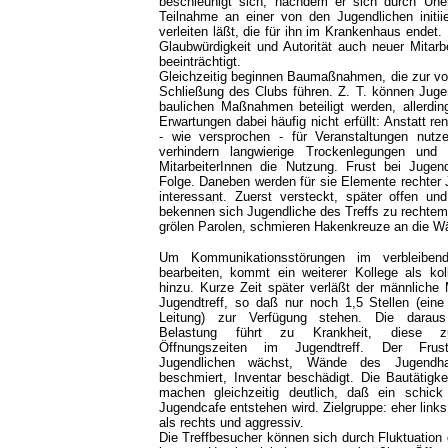
beschleunigt sich, nachdem er sich durch Uner
Teilnahme an einer von den Jugendlichen initii
verleiten läßt, die für ihn im Krankenhaus endet. E
Glaubwürdigkeit und Autorität auch neuer Mitarb
beeinträchtigt.
Gleichzeitig beginnen Baumaßnahmen, die zur v
Schließung des Clubs führen. Z. T. können Juge
baulichen Maßnahmen beteiligt werden, allerdin
Erwartungen dabei häufig nicht erfüllt: Anstatt r
- wie versprochen - für Veranstaltungen nutz
verhindern langwierige Trockenlegungen und 
MitarbeiterInnen die Nutzung. Frust bei Jugend
Folge. Daneben werden für sie Elemente rechter 
interessant. Zuerst versteckt, später offen und
bekennen sich Jugendliche des Treffs zu rechte
grölen Parolen, schmieren Hakenkreuze an die 
Um Kommunikationsstörungen im verbleibe
bearbeiten, kommt ein weiterer Kollege als koll
hinzu. Kurze Zeit später verläßt der männliche 
Jugendtreff, so daß nur noch 1,5 Stellen (eine
Leitung) zur Verfügung stehen. Die daraus 
Belastung führt zu Krankheit, diese z
Öffnungszeiten im Jugendtreff. Der Fru
Jugendlichen wächst, Wände des Jugendh
beschmiert, Inventar beschädigt. Die Bautätigk
machen gleichzeitig deutlich, daß ein schick 
Jugendcafe entstehen wird. Zielgruppe: eher links
als rechts und aggressiv.
Die Treffbesucher können sich durch Fluktuation d