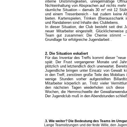
interne Unstimmigkeiten, unregelmäßige Öffnu
Nichteinhaltung von Absprachen auf nichts mehr 
räumliche Situation – damals 30 m² mit 12 Stüh
und einem Tresenbereich - hat zudem keine A
bieten. Kartenspielen, Trinken (Bierausschank i
und Randalieren sind Inhalte des Clublebens.
In dieser Situation, der Club besteht seit drei J
neuer Mitarbeiter eingestellt. Glücklicherweise
Team gut zusammen: Die Chemie stimmt – e
Grundlage für erfolgreiche Jugendarbeit .
2. Die Situation eskaliert
Für das Inventar des Treffs kommt dieser "neue
spät: Der Frust vergangener Monate und Jahre
plötzlich und letztendlich doch unerwartet. Berei
Jugendliche bringen unter Einsatz von Gewalt ki
in den Treff, zerstören große Teile des Mobiliars 
wenige Stunden vorher aufgestellten Billardti
Mitarbeiter körperlich an. Trotz vieler Vermittl
den nächsten Tagen wiederholen sich diese
Wochen, die Hemmschwelle der Gewaltanwendung
Der Jugendclub muß in den Abendstunden schlie
.
3. Wie weiter? Die Bedeutung des Teams im Umgang
Lange Teamsitzungen und der feste Wille, den Jugend