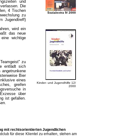
ngszeiten und
verlassen. Die
len, 4 Tischen
Sozialextra 9/ 2000
bwechslung zu
m Jugendtreff)
ahren, wird ein
 paßt das neue
ine wichtige
 Teamgeist" zu
 entlädt sich
ts angetrunkene
stenweise Bier
inklusive eines
Kinder- und Jugendhilfe 12/
sches, greifen
2000
ungsversuche in
 Exzesse über
 ist gefallen.
ßen.
 mit rechtsorientierten Jugendlichen
club für diese Klientel zu erhalten, stehen am