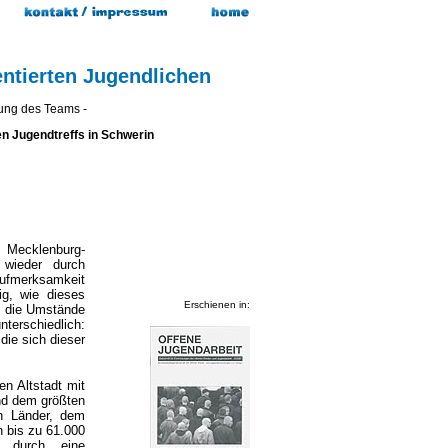
entierten Jugendlichen
tung des Teams -
en Jugendtreffs in Schwerin
Mecklenburg-
wieder durch
Aufmerksamkeit
tig, wie dieses
Erschienen in:
nd die Umstände
terschiedlich:
die sich dieser
en Altstadt mit
nd dem größten
n Länder, dem
n bis zu 61.000
d durch eine