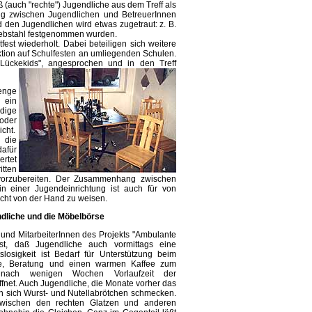
aß (auch "rechte") Jugendliche aus dem Treff als
ng zwischen Jugendlichen und BetreuerInnen
d den Jugendlichen wird etwas zugetraut: z. B.
iebstahl festgenommen wurden.
fest wiederholt. Dabei beteiligen sich weitere
ktion auf Schulfesten an umliegenden Schulen.
Lückekids", angesprochen und in den Treff
enge
 ein
dige
 oder
cht.
 die
dafür
ertet
itten
vorzubereiten. Der Zusammenhang zwischen
n einer Jugendeinrichtung ist auch für von
icht von der Hand zu weisen.
ndliche und die Möbelbörse
 und MitarbeiterInnen des Projekts "Ambulante
t, daß Jugendliche auch vormittags eine
slosigkeit ist Bedarf für Unterstützung beim
e, Beratung und einen warmen Kaffee zum
 nach wenigen Wochen Vorlaufzeit der
ffnet. Auch Jugendliche, die Monate vorher das
en sich Wurst- und Nutellabrötchen schmecken.
wischen den rechten Glatzen und anderen