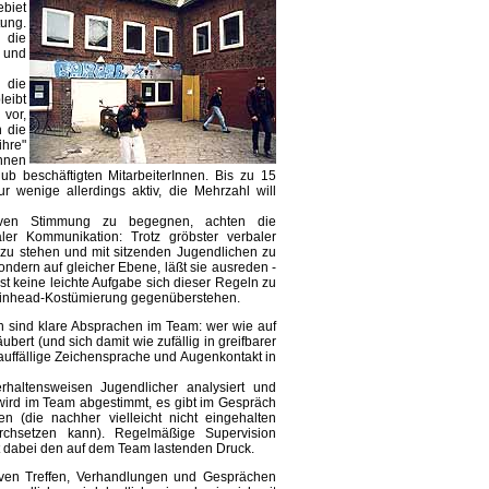
ebiet
tung.
 die
r und
 die
leibt
vor,
 die
hre"
ennen
b beschäftigten MitarbeiterInnen. Bis zu 15
r wenige allerdings aktiv, die Mehrzahl will
ven Stimmung zu begegnen, achten die
ler Kommunikation: Trotz gröbster verbaler
n zu stehen und mit sitzenden Jugendlichen zu
sondern auf gleicher Ebene, läßt sie ausreden -
st keine leichte Aufgabe sich dieser Regeln zu
Skinhead-Kostümierung gegenüberstehen.
en sind klare Absprachen im Team: wer wie auf
bert (und sich damit wie zufällig in greifbarer
nauffällige Zeichensprache und Augenkontakt in
haltensweisen Jugendlicher analysiert und
wird im Team abgestimmt, es gibt im Gespräch
 (die nachher vielleicht nicht eingehalten
chsetzen kann). Regelmäßige Supervision
rt dabei den auf dem Team lastenden Druck.
siven Treffen, Verhandlungen und Gesprächen