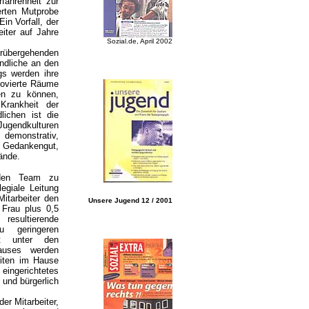
fahrenheit zur
erten Mutprobe
in Vorfall, der
eiter auf Jahre
Sozial.de, April 2002
orübergehenden
ndliche an den
gs werden ihre
enovierte Räume
en zu können,
Krankheit der
lichen ist die
Jugendkulturen
 demonstrativ,
m Gedankengut,
Wände.
nden Team zu
egiale Leitung
Mitarbeiter den
Unsere Jugend 12 / 2001
 Frau plus 0,5
resultierende
u geringeren
st unter den
auses werden
eiten im Hause
eingerichtetes
 und bürgerlich
er Mitarbeiter,