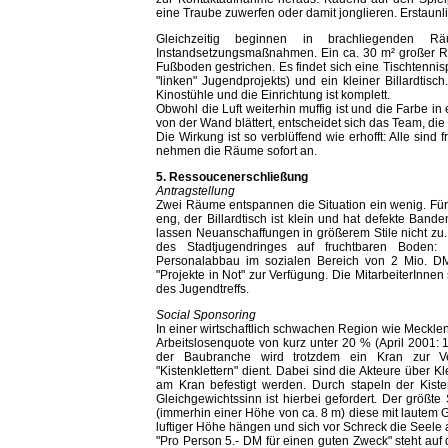
eine Traube zuwerfen oder damit jonglieren. Erstaunlich
Gleichzeitig beginnen in brachliegenden R
Instandsetzungsmaßnahmen. Ein ca. 30 m² großer Ra
Fußboden gestrichen. Es findet sich eine Tischtenni
"linken" Jugendprojekts) und ein kleiner Billardtisch.
Kinostühle und die Einrichtung ist komplett.
Obwohl die Luft weiterhin muffig ist und die Farbe 
von der Wand blättert, entscheidet sich das Team, di
Die Wirkung ist so verblüffend wie erhofft: Alle sind
nehmen die Räume sofort an.
5. Ressoucenerschließung
Antragstellung
Zwei Räume entspannen die Situation ein wenig. Für 
eng, der Billardtisch ist klein und hat defekte Band
lassen Neuanschaffungen in größerem Stile nicht zu. U
des Stadtjugendringes auf fruchtbaren Boden: 
Personalabbau im sozialen Bereich von 2 Mio. D
"Projekte in Not" zur Verfügung. Die MitarbeiterInnen
des Jugendtreffs.
Social Sponsoring
In einer wirtschaftlich schwachen Region wie Meckle
Arbeitslosenquote von kurz unter 20 % (April 2001:
der Baubranche wird trotzdem ein Kran zur Ve
"Kistenklettern" dient. Dabei sind die Akteure über Kl
am Kran befestigt werden. Durch stapeln der Kist
Gleichgewichtssinn ist hierbei gefordert. Der größt
(immerhin einer Höhe von ca. 8 m) diese mit lautem 
luftiger Höhe hängen und sich vor Schreck die Seele
"Pro Person 5.- DM für einen guten Zweck" steht auf 