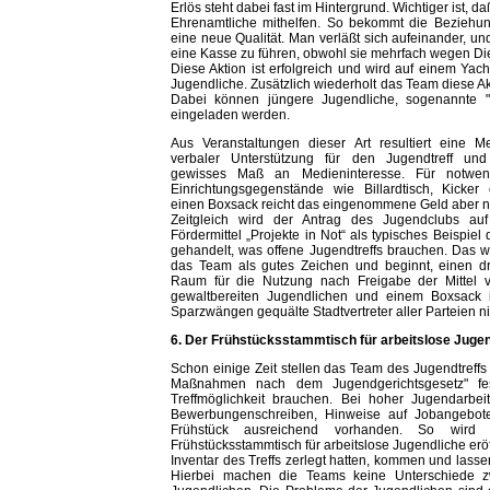
Erlös steht dabei fast im Hintergrund. Wichtiger ist, d
Ehrenamtliche mithelfen. So bekommt die Beziehu
eine neue Qualität. Man verläßt sich aufeinander, un
eine Kasse zu führen, obwohl sie mehrfach wegen D
Diese Aktion ist erfolgreich und wird auf einem Yacht
Jugendliche. Zusätzlich wiederholt das Team diese A
Dabei können jüngere Jugendliche, sogenannte "
eingeladen werden.
Aus Veranstaltungen dieser Art resultiert eine M
verbaler Unterstützung für den Jugendtreff und
gewisses Maß an Medieninteresse. Für notwen
Einrichtungsgegenstände wie Billardtisch, Kicker
einen Boxsack reicht das eingenommene Geld aber ni
Zeitgleich wird der Antrag des Jugendclubs auf
Fördermittel „Projekte in Not“ als typisches Beispiel 
gehandelt, was offene Jugendtreffs brauchen. Das w
das Team als gutes Zeichen und beginnt, einen dr
Raum für die Nutzung nach Freigabe der Mittel 
gewaltbereiten Jugendlichen und einem Boxsack i
Sparzwängen gequälte Stadtvertreter aller Parteien n
6. Der Frühstücksstammtisch für arbeitslose Juge
Schon einige Zeit stellen das Team des Jugendtreffs
Maßnahmen nach dem Jugendgerichtsgesetz" fes
Treffmöglichkeit brauchen. Bei hoher Jugendarbeit
Bewerbungenschreiben, Hinweise auf Jobangebot
Frühstück ausreichend vorhanden. So wird
Frühstücksstammtisch für arbeitslose Jugendliche erö
Inventar des Treffs zerlegt hatten, kommen und lass
Hierbei machen die Teams keine Unterschiede z