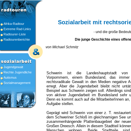
Sozialarbeit mit rechtsori
Afrika-Radtour
Extreme Rad-Links
- und die große Bedeu
Radtourer-Liste
Die junge Geschichte eines offen
Radtourenberichte
von Michael Schmitz
Jugendgewalt
Rechte Jugendliche
Schwerin ist die Landeshauptstadt von 
Vorpommern, einem Bundesland, das immer 
Autismus
rechtsradikale Gewalt in den Medien negative 
Sozialmanagement
erregt. Aber die Jugendarbeit bleibt nicht untä
Beispiel aus Schwerin zeigen soll. Allerdings si
von aktiver Jugendarbeit im Bundesland sehr un
Denn es kommt auch auf die MitarbeiterInnen an, 
Aufgabe stellen.
Geprägt wird Schwerin von einer z. T. restauriert
dem Schweriner Schloß im gleichnamigen See u
zusammenhängende Plattenbaugebiet der neue
Großen Dreesch. Allein in diesem Stadtteil könne
Menschen wohnen. Beide Stadtteile sin