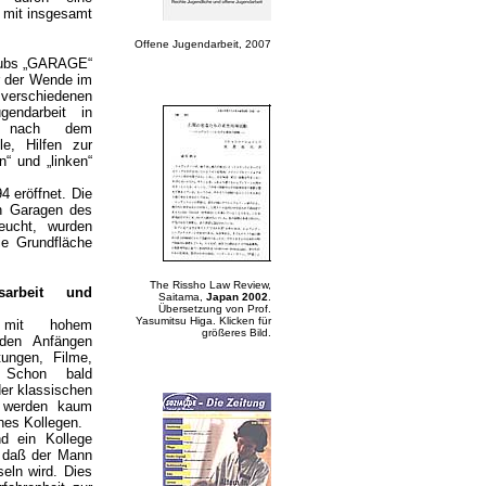
 mit insgesamt
Offene Jugendarbeit, 2007
clubs „GARAGE“
r der Wende im
verschiedenen
gendarbeit in
n nach dem
le, Hilfen zur
n“ und „linken“
 eröffnet. Die
en Garagen des
eucht, wurden
ie Grundfläche
The Rissho Law Review,
sarbeit und
Saitama,
Japan 2002
.
Übersetzung von Prof.
Yasumitsu Higa. Klicken für
 mit hohem
größeres Bild
.
 den Anfängen
tungen, Filme,
. Schon bald
der klassischen
e werden kaum
es Kollegen.
d ein Kollege
t, daß der Mann
eln wird. Dies