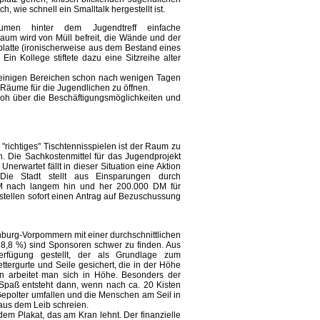
, wie schnell ein Smalltalk hergestellt ist.
äumen hinter dem Jugendtreff einfache
um wird von Müll befreit, die Wände und der
splatte (ironischerweise aus dem Bestand eines
 Ein Kollege stiftete dazu eine Sitzreihe alter
in einigen Bereichen schon nach wenigen Tagen
e Räume für die Jugendlichen zu öffnen.
 froh über die Beschäftigungsmöglichkeiten und
"richtiges" Tischtennisspielen ist der Raum zu
en. Die Sachkostenmittel für das Jugendprojekt
nerwartet fällt in dieser Situation eine Aktion
Die Stadt stellt aus Einsparungen durch
M nach langem hin und her 200.000 DM für
 stellen sofort einen Antrag auf Bezuschussung
nburg-Vorpommern mit einer durchschnittlichen
 18,8 %) sind Sponsoren schwer zu finden. Aus
rfügung gestellt, der als Grundlage zum
ettergurte und Seile gesichert, die in der Höhe
en arbeitet man sich in Höhe. Besonders der
e Spaß entsteht dann, wenn nach ca. 20 Kisten
Gepolter umfallen und die Menschen am Seil in
 aus dem Leib schreien.
dem Plakat, das am Kran lehnt. Der finanzielle