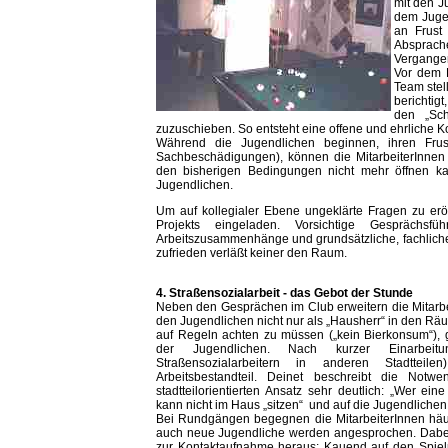
mit den Ju
dem Jugen
an Frust
Absprache
Vergangen
Vor dem 
Team stell
berichtigt
den „Sch
zuzuschieben. So entsteht eine offene und ehrliche 
Während die Jugendlichen beginnen, ihren Frus
Sachbeschädigungen), können die MitarbeiterInnen
den bisherigen Bedingungen nicht mehr öffnen kan
Jugendlichen.
Um auf kollegialer Ebene ungeklärte Fragen zu erör
Projekts eingeladen. Vorsichtige Gesprächsf
Arbeitszusammenhänge und grundsätzliche, fachliche
zufrieden verläßt keiner den Raum.
4. Straßensozialarbeit - das Gebot der Stunde
Neben den Gesprächen im Club erweitern die Mitarb
den Jugendlichen nicht nur als „Hausherr“ in den 
auf Regeln achten zu müssen („kein Bierkonsum“), 
der Jugendlichen. Nach kurzer Einarbeitung
Straßensozialarbeitern in anderen Stadtteilen
Arbeitsbestandteil. Deinet beschreibt die Notwe
stadtteilorientierten Ansatz sehr deutlich: „Wer ein
kann nicht im Haus „sitzen“ und auf die Jugendliche
Bei Rundgängen begegnen die MitarbeiterInnen häuf
auch neue Jugendliche werden angesprochen. Dabei s
zur Kontaktaufnahme heraus: Kauend auf den Spielp